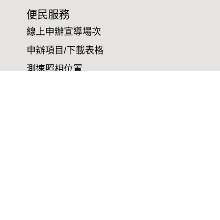
便民服務
線上申辦宣導場次
申辦項目/下載表格
測速照相位置
交通法規
違規拖吊查詢」
應到案日期/處所查詢
交通事故案件線上申請
交通違規陳述
計程車營業登記證